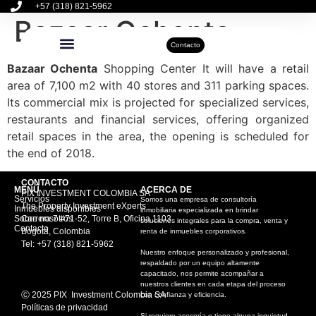
+57 (318) 821-5962
Bazaar Ochenta
Contacto
Bazaar Ochenta
Shopping Center It will have a retail
Inmuebles Disponibles
Sobre Nosotros
Actualidad Inmobiliaria
area of 7,100 m2 with 40 stores and 311 parking spaces.
Its commercial mix is projected for specialized services,
restaurants and financial services, offering organized
retail spaces in the area, the opening is scheduled for
the end of 2018.
CONTACTO
MENÚ
ACERCA DE
PIX INVESTMENT COLOMBIA SA
Servicios
Somos una empresa de consultoría
The Property Investment eXperts
Inmuebles disponibles
inmobiliaria especializada en brindar
Sobre nosotros
Carrera 7 #71-52, Torre B, Oficina 1103
soluciones integrales para la compra, venta y
Contacto
Bogotá, Colombia
renta de inmuebles corporativos.
Tel: +57 (318) 821-5962
Nuestro enfoque personalizado y profesional,
respaldado por un equipo altamente
capacitado, nos permite acompañar a
nuestros clientes en cada etapa del proceso
Ⓒ 2025 PIX Investment Colombia SA
con confianza y eficiencia.
Políticas de privacidad
Si requiere asesoría o tiene alguna inquietud,