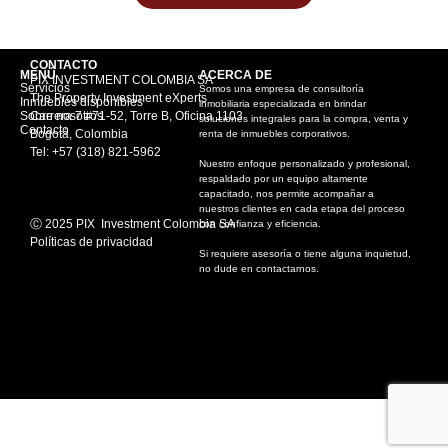
CONTACTO
MENÚ
ACERCA DE
PIX INVESTMENT COLOMBIA SA
Servicios
Somos una empresa de consultoría
The Property Investment eXperts
Inmuebles disponibles
inmobiliaria especializada en brindar
Sobre nosotros
Carrera 7 #71-52, Torre B, Oficina 1103
soluciones integrales para la compra, venta y
Contacto
Bogotá, Colombia
renta de inmuebles corporativos.
Tel: +57 (318) 821-5962
Nuestro enfoque personalizado y profesional,
respaldado por un equipo altamente
capacitado, nos permite acompañar a
nuestros clientes en cada etapa del proceso
Ⓒ 2025 PIX Investment Colombia SA
con confianza y eficiencia.
Políticas de privacidad
Si requiere asesoría o tiene alguna inquietud,
no dude en contactarnos.