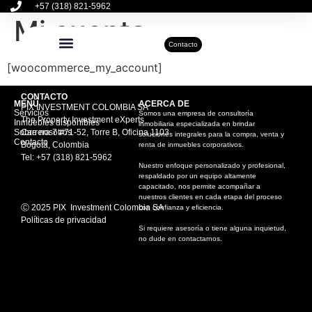
+57 (318) 821-5962
Mi cuenta
Contacto
[woocommerce_my_account]
Inmuebles Disponibles
Sobre Nosotros
Actualidad Inmobiliaria
CONTACTO
MENÚ
ACERCA DE
PIX INVESTMENT COLOMBIA SA
Servicios
Somos una empresa de consultoría
The Property Investment eXperts
Inmuebles disponibles
inmobiliaria especializada en brindar
Sobre nosotros
Carrera 7 #71-52, Torre B, Oficina 1103
soluciones integrales para la compra, venta y
Contacto
Bogotá, Colombia
renta de inmuebles corporativos.
Tel: +57 (318) 821-5962
Nuestro enfoque personalizado y profesional,
respaldado por un equipo altamente
capacitado, nos permite acompañar a
nuestros clientes en cada etapa del proceso
Ⓒ 2025 PIX Investment Colombia SA
con confianza y eficiencia.
Políticas de privacidad
Si requiere asesoría o tiene alguna inquietud,
no dude en contactarnos.