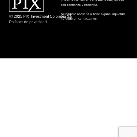
nuestros clientes en cada etapa del proceso
con confianza y eficiencia.
Si requiere asesoría o tiene alguna inquietud,
Ⓒ 2025 PIX Investment Colombia SA
no dude en contactarnos.
Políticas de privacidad