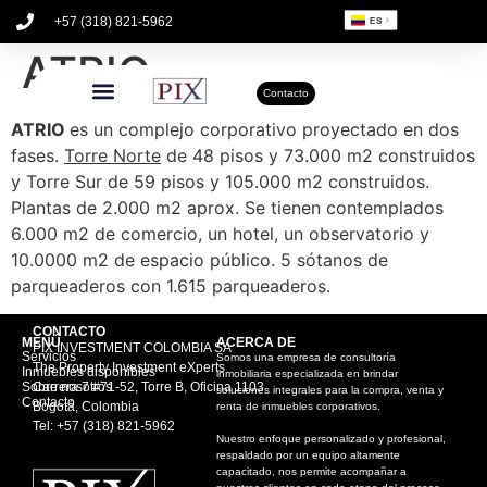
+57 (318) 821-5962
ES
ATRIO
Contacto
ATRIO
es un complejo corporativo proyectado en dos
fases.
Torre Norte
de 48 pisos y 73.000 m2 construidos
y Torre Sur de 59 pisos y 105.000 m2 construidos.
Plantas de 2.000 m2 aprox. Se tienen contemplados
6.000 m2 de comercio, un hotel, un observatorio y
10.0000 m2 de espacio público. 5 sótanos de
parqueaderos con 1.615 parqueaderos.
CONTACTO
MENÚ
ACERCA DE
PIX INVESTMENT COLOMBIA SA
Servicios
Somos una empresa de consultoría
The Property Investment eXperts
Inmuebles disponibles
inmobiliaria especializada en brindar
Sobre nosotros
Carrera 7 #71-52, Torre B, Oficina 1103
soluciones integrales para la compra, venta y
Contacto
Bogotá, Colombia
renta de inmuebles corporativos.
Tel: +57 (318) 821-5962
Nuestro enfoque personalizado y profesional,
respaldado por un equipo altamente
capacitado, nos permite acompañar a