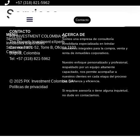
+57 (318) 821-5962
Services
Contacto
Inmuebles Disponibles
Sobre Nosotros
Actualidad Inmobiliaria
CONTACTO
MENÚ
ACERCA DE
PIX INVESTMENT COLOMBIA SA
Servicios
Somos una empresa de consultoría
The Property Investment eXperts
Inmuebles disponibles
inmobiliaria especializada en brindar
Sobre nosotros
Carrera 7 #71-52, Torre B, Oficina 1103
soluciones integrales para la compra, venta y
Contacto
Bogotá, Colombia
renta de inmuebles corporativos.
Tel: +57 (318) 821-5962
Nuestro enfoque personalizado y profesional,
respaldado por un equipo altamente
capacitado, nos permite acompañar a
nuestros clientes en cada etapa del proceso
Ⓒ 2025 PIX Investment Colombia SA
con confianza y eficiencia.
Políticas de privacidad
Si requiere asesoría o tiene alguna inquietud,
no dude en contactarnos.