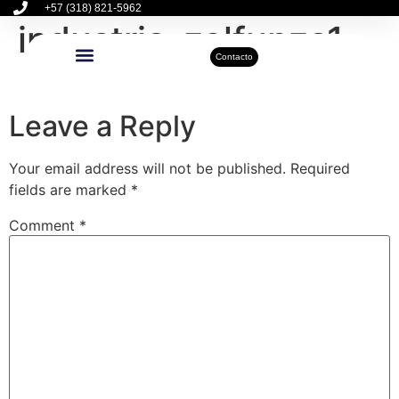
+57 (318) 821-5962
industria-zolfunza1
Contacto
Inmuebles Disponibles
Sobre Nosotros
Actualidad Inmobiliaria
Leave a Reply
Your email address will not be published.
Required
fields are marked
*
Comment
*