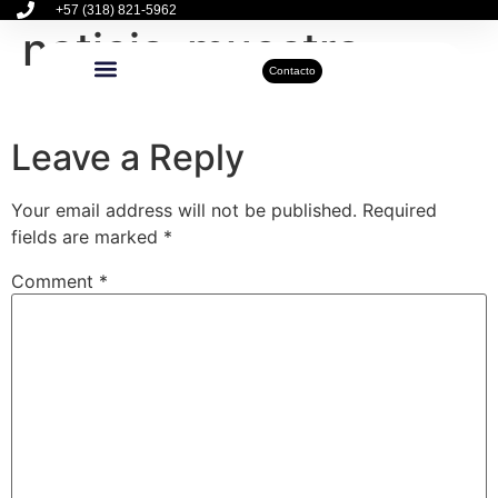
+57 (318) 821-5962
noticia-muestra
Contacto
Inmuebles Disponibles
Sobre Nosotros
Actualidad Inmobiliaria
Leave a Reply
Your email address will not be published.
Required
fields are marked
*
Comment
*