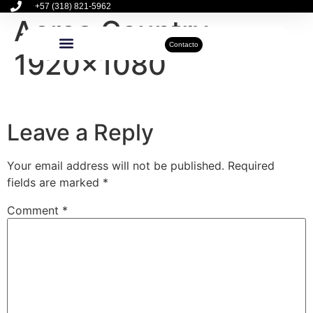
+57 (318) 821-5962
Aerea Country
Contacto
1920×1080
Inmuebles Disponibles
Sobre Nosotros
Actualidad Inmobiliaria
Leave a Reply
Your email address will not be published.
Required
fields are marked
*
Comment
*