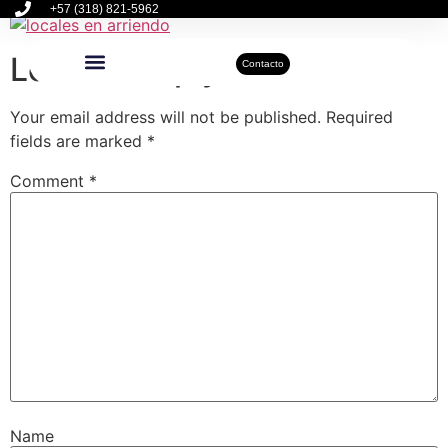
+57 (318) 821-5962
Leave a Reply
Contacto
Inmuebles Disponibles
Sobre Nosotros
Actualidad Inmobiliaria
Your email address will not be published.
Required
fields are marked
*
Comment
*
Name