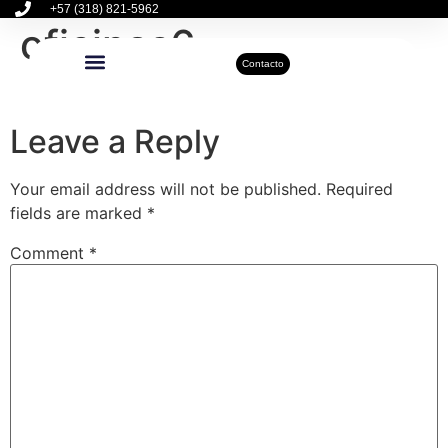
+57 (318) 821-5962
oficinas6
Contacto
Inmuebles Disponibles
Sobre Nosotros
Actualidad Inmobiliaria
Leave a Reply
Your email address will not be published.
Required
fields are marked
*
Comment
*