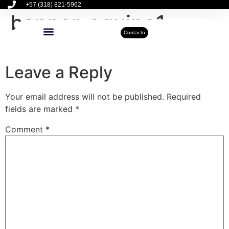
+57 (318) 821-5962
banner-equipo1
Contacto
Inmuebles Disponibles
Sobre Nosotros
Actualidad Inmobiliaria
Leave a Reply
Your email address will not be published.
Required
fields are marked
*
Comment
*