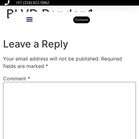
+57 (318) 821-5962
BLVD Render 1
Contacto
Inmuebles Disponibles
Sobre Nosotros
Actualidad Inmobiliaria
Leave a Reply
Your email address will not be published.
Required
fields are marked
*
Comment
*