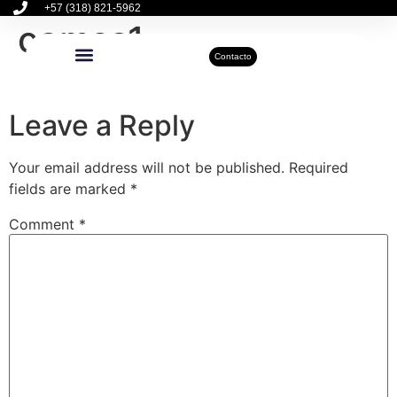
+57 (318) 821-5962
cemsa1
Contacto
Inmuebles Disponibles
Sobre Nosotros
Actualidad Inmobiliaria
Leave a Reply
Your email address will not be published.
Required
fields are marked
*
Comment
*