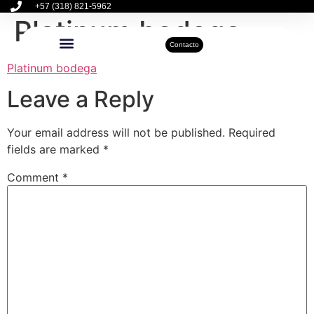
+57 (318) 821-5962
Platinum bodega
Contacto
Platinum bodega
Inmuebles Disponibles
Sobre Nosotros
Actualidad Inmobiliaria
Leave a Reply
Your email address will not be published.
Required
fields are marked
*
Comment
*