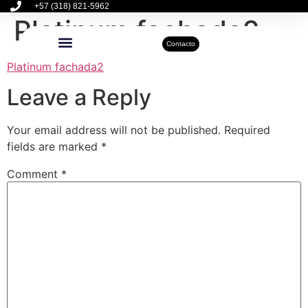
+57 (318) 821-5962
Platinum fachada2
Contacto
Platinum fachada2
Inmuebles Disponibles
Sobre Nosotros
Actualidad Inmobiliaria
Leave a Reply
Your email address will not be published.
Required
fields are marked
*
Comment
*