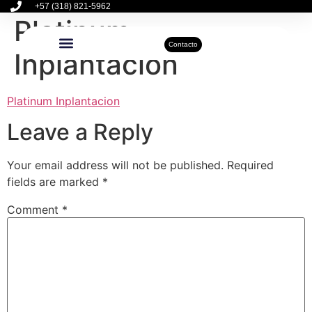
+57 (318) 821-5962
Platinum
Contacto
Inplantacion
Inmuebles Disponibles
Sobre Nosotros
Actualidad Inmobiliaria
Platinum Inplantacion
Leave a Reply
Your email address will not be published.
Required
fields are marked
*
Comment
*