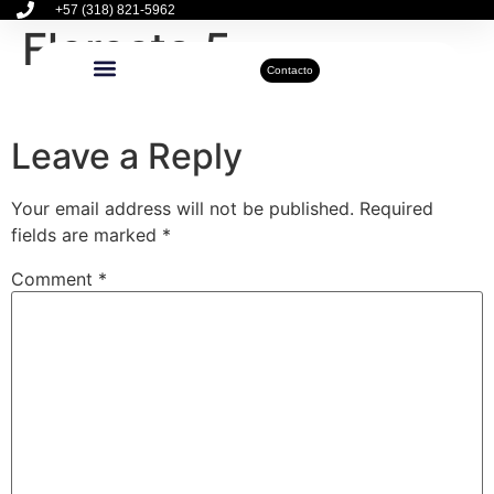
+57 (318) 821-5962
Floresta 5
Contacto
Inmuebles Disponibles
Sobre Nosotros
Actualidad Inmobiliaria
Leave a Reply
Your email address will not be published.
Required
fields are marked
*
Comment
*