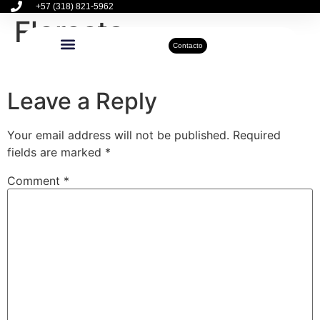
+57 (318) 821-5962
Floresta
Contacto
Inmuebles Disponibles
Sobre Nosotros
Actualidad Inmobiliaria
Leave a Reply
Your email address will not be published.
Required
fields are marked
*
Comment
*