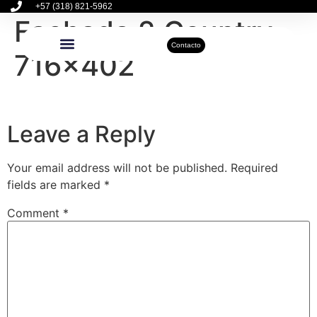
+57 (318) 821-5962
Fachada 2 Country
Contacto
716×402
Inmuebles Disponibles
Sobre Nosotros
Actualidad Inmobiliaria
Leave a Reply
Your email address will not be published.
Required
fields are marked
*
Comment
*