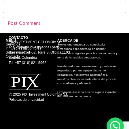
CONTACTO
MENÚ
ACERCA DE
PIX INVESTMENT COLOMBIA SA
Servicios
Somos una empresa de consultoría
The Property Investment eXperts
Inmuebles disponibles
inmobiliaria especializada en brindar
Sobre nosotros
Carrera 7 #71-52, Torre B, Oficina 1103
soluciones integrales para la compra, venta y
Contacto
Bogotá, Colombia
renta de inmuebles corporativos.
Tel: +57 (318) 821-5962
Nuestro enfoque personalizado y profesional,
respaldado por un equipo altamente
capacitado, nos permite acompañar a
nuestros clientes en cada etapa del proceso
con confianza y eficiencia.
Si requiere asesoría o tiene alguna inquietud,
Ⓒ 2025 PIX Investment Colombia SA
no dude en contactarnos.
Políticas de privacidad